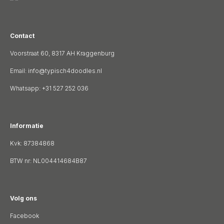
Contact
Voorstraat 60, 8317 AH Kraggenburg
Email:
info@typisch4doodles.nl
Whatsapp: +31 527 252 036
Informatie
Kvk: 87384868
BTW nr: NL004414684B87
Volg ons
Facebook