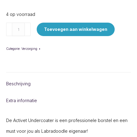
4 op voorraad
Activet
Toevoegen aan winkelwagen
Undercoater
-
Categorie:
Verzorging
Enkel
rood/zilver
aantal
Beschrijving
Extra informatie
De Activet Undercoater is een professionele borstel en een
must voor jou als Labradoodle eigenaar!