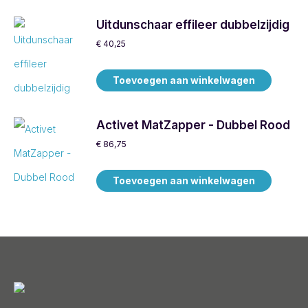
Uitdunschaar effileer dubbelzijdig
€
40,25
Toevoegen aan winkelwagen
Activet MatZapper - Dubbel Rood
€
86,75
Toevoegen aan winkelwagen