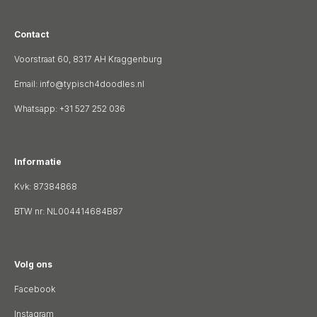
Contact
Voorstraat 60, 8317 AH Kraggenburg
Email:
info@typisch4doodles.nl
Whatsapp: +31 527 252 036
Informatie
Kvk: 87384868
BTW nr: NL004414684B87
Volg ons
Facebook
Instagram