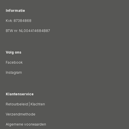
de
Informatie
productpagina
Kvk: 87384868
BTW nr: NL004414684B87
Volg ons
Facebook
Instagram
Klantenservice
Retourbeleid
|
Klachten
Verzendmethode
Algemene voorwaarden