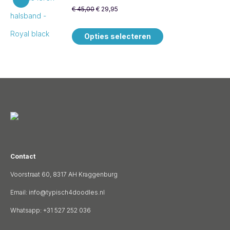
€
45,00
€
29,95
Dit
Opties selecteren
product
heeft
meerdere
variaties.
Deze
optie
Contact
kan
Voorstraat 60, 8317 AH Kraggenburg
gekozen
Email:
info@typisch4doodles.nl
worden
Whatsapp: +31 527 252 036
op