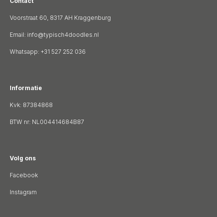
Contact
Voorstraat 60, 8317 AH Kraggenburg
Email:
info@typisch4doodles.nl
Whatsapp: +31 527 252 036
Informatie
Kvk: 87384868
BTW nr: NL004414684B87
Volg ons
Facebook
Instagram