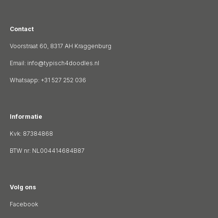
Contact
Voorstraat 60, 8317 AH Kraggenburg
Email:
info@typisch4doodles.nl
Whatsapp: +31 527 252 036
Informatie
Kvk: 87384868
BTW nr: NL004414684B87
Volg ons
Facebook