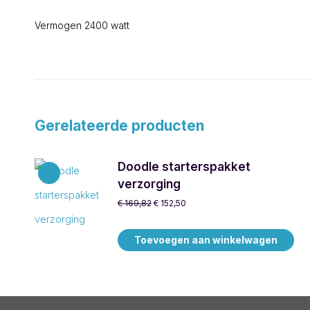
Vermogen 2400 watt
Gerelateerde producten
Doodle starterspakket
verzorging
Oorspronkelijke
Huidige
€
169,82
€
152,50
prijs
prijs
was:
is:
Toevoegen aan winkelwagen
€ 169,82.
€ 152,50.