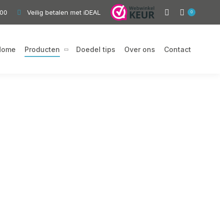
,00
Veilig betalen met iDEAL
0
Home
Producten
Doedel tips
Over ons
Contact