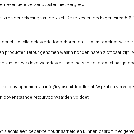
rden eventuele verzendkosten niet vergoed.
l zijn voor rekening van de klant. Deze kosten bedragen circa € 6
product met alle geleverde toebehoren en – indien redelijkerwijze mo
n producten retour genomen waarin honden haren zichtbaar zijn. 
 dan kunnen we deze waardevermindering van het product aan je d
t met ons opnemen via info@typisch4doodles.nl. Wij zullen vervol
aan bovenstaande retourvoorwaarden voldoet.
 slechts een beperkte houdbaarheid en kunnen daarom niet gereto