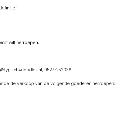
finitief.
mst wilt herroepen.
fo@typisch4doodles.nl, 0527-252036
effende de verkoop van de volgende goederen herroepen: