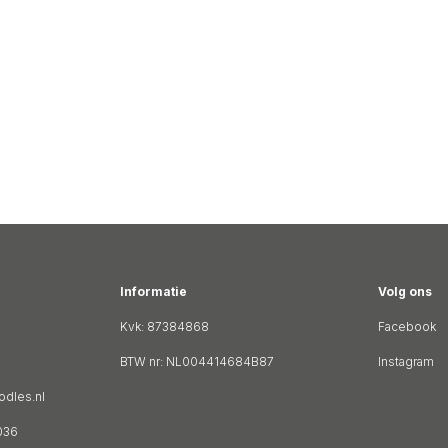
Informatie
Volg ons
Kvk: 87384868
Facebook
BTW nr: NL004414684B87
Instagram
dles.nl
036