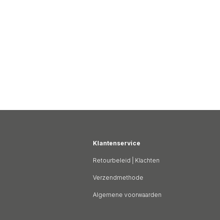
Klantenservice
Retourbeleid
|
Klachten
Verzendmethode
Algemene voorwaarden