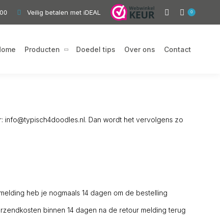
,00
Veilig betalen met iDEAL
0
Home
Producten
Doedel tips
Over ons
Contact
r: info@typisch4doodles.nl. Dan wordt het vervolgens zo
 melding heb je nogmaals 14 dagen om de bestelling
 verzendkosten binnen 14 dagen na de retour melding terug